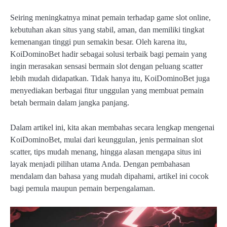
Seiring meningkatnya minat pemain terhadap game slot online,
kebutuhan akan situs yang stabil, aman, dan memiliki tingkat
kemenangan tinggi pun semakin besar. Oleh karena itu,
KoiDominoBet hadir sebagai solusi terbaik bagi pemain yang
ingin merasakan sensasi bermain slot dengan peluang scatter
lebih mudah didapatkan. Tidak hanya itu, KoiDominoBet juga
menyediakan berbagai fitur unggulan yang membuat pemain
betah bermain dalam jangka panjang.
Dalam artikel ini, kita akan membahas secara lengkap mengenai
KoiDominoBet, mulai dari keunggulan, jenis permainan slot
scatter, tips mudah menang, hingga alasan mengapa situs ini
layak menjadi pilihan utama Anda. Dengan pembahasan
mendalam dan bahasa yang mudah dipahami, artikel ini cocok
bagi pemula maupun pemain berpengalaman.