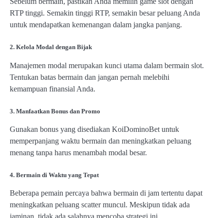
Sebelum bermain, pastikan Anda memilih game slot dengan
RTP tinggi. Semakin tinggi RTP, semakin besar peluang Anda
untuk mendapatkan kemenangan dalam jangka panjang.
2. Kelola Modal dengan Bijak
Manajemen modal merupakan kunci utama dalam bermain slot.
Tentukan batas bermain dan jangan pernah melebihi
kemampuan finansial Anda.
3. Manfaatkan Bonus dan Promo
Gunakan bonus yang disediakan KoiDominoBet untuk
memperpanjang waktu bermain dan meningkatkan peluang
menang tanpa harus menambah modal besar.
4. Bermain di Waktu yang Tepat
Beberapa pemain percaya bahwa bermain di jam tertentu dapat
meningkatkan peluang scatter muncul. Meskipun tidak ada
jaminan, tidak ada salahnya mencoba strategi ini.