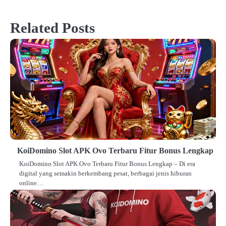
navigation
Related Posts
KoiDomino Slot APK Ovo Terbaru Fitur Bonus Lengkap
KoiDomino Slot APK Ovo Terbaru Fitur Bonus Lengkap – Di era
digital yang semakin berkembang pesat, berbagai jenis hiburan
online…