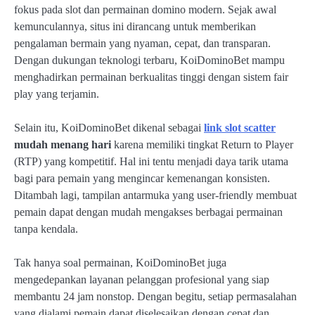
fokus pada slot dan permainan domino modern. Sejak awal
kemunculannya, situs ini dirancang untuk memberikan
pengalaman bermain yang nyaman, cepat, dan transparan.
Dengan dukungan teknologi terbaru, KoiDominoBet mampu
menghadirkan permainan berkualitas tinggi dengan sistem fair
play yang terjamin.
Selain itu, KoiDominoBet dikenal sebagai
link slot scatter
mudah menang hari
karena memiliki tingkat Return to Player
(RTP) yang kompetitif. Hal ini tentu menjadi daya tarik utama
bagi para pemain yang mengincar kemenangan konsisten.
Ditambah lagi, tampilan antarmuka yang user-friendly membuat
pemain dapat dengan mudah mengakses berbagai permainan
tanpa kendala.
Tak hanya soal permainan, KoiDominoBet juga
mengedepankan layanan pelanggan profesional yang siap
membantu 24 jam nonstop. Dengan begitu, setiap permasalahan
yang dialami pemain dapat diselesaikan dengan cepat dan