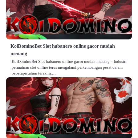
KoiDominoBet Slot habanero online gacor mudah
menang
KoiDominoBet Slot habanero online gacor mudah menang – Industri
permainan slot online terus mengalami perkembangan pesat dalam
beberapa tahun terakhir.…