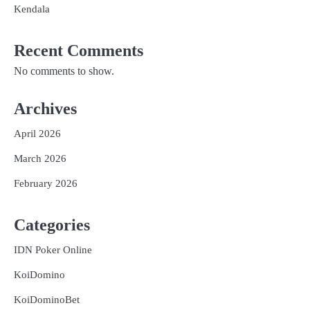
Kendala
Recent Comments
No comments to show.
Archives
April 2026
March 2026
February 2026
Categories
IDN Poker Online
KoiDomino
KoiDominoBet