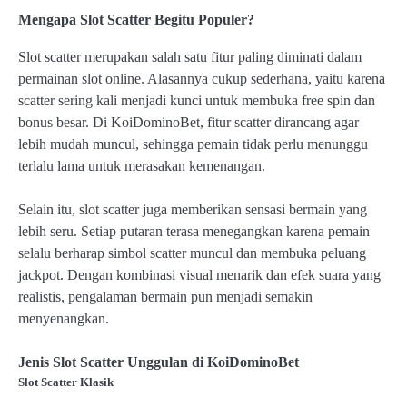
Mengapa Slot Scatter Begitu Populer?
Slot scatter merupakan salah satu fitur paling diminati dalam
permainan slot online. Alasannya cukup sederhana, yaitu karena
scatter sering kali menjadi kunci untuk membuka free spin dan
bonus besar. Di KoiDominoBet, fitur scatter dirancang agar
lebih mudah muncul, sehingga pemain tidak perlu menunggu
terlalu lama untuk merasakan kemenangan.
Selain itu, slot scatter juga memberikan sensasi bermain yang
lebih seru. Setiap putaran terasa menegangkan karena pemain
selalu berharap simbol scatter muncul dan membuka peluang
jackpot. Dengan kombinasi visual menarik dan efek suara yang
realistis, pengalaman bermain pun menjadi semakin
menyenangkan.
Jenis Slot Scatter Unggulan di KoiDominoBet
Slot Scatter Klasik