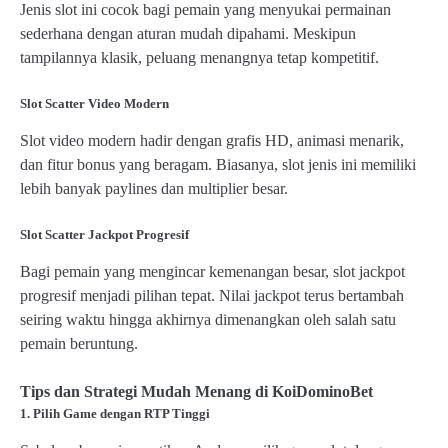
Jenis slot ini cocok bagi pemain yang menyukai permainan
sederhana dengan aturan mudah dipahami. Meskipun
tampilannya klasik, peluang menangnya tetap kompetitif.
Slot Scatter Video Modern
Slot video modern hadir dengan grafis HD, animasi menarik,
dan fitur bonus yang beragam. Biasanya, slot jenis ini memiliki
lebih banyak paylines dan multiplier besar.
Slot Scatter Jackpot Progresif
Bagi pemain yang mengincar kemenangan besar, slot jackpot
progresif menjadi pilihan tepat. Nilai jackpot terus bertambah
seiring waktu hingga akhirnya dimenangkan oleh salah satu
pemain beruntung.
Tips dan Strategi Mudah Menang di KoiDominoBet
1. Pilih Game dengan RTP Tinggi