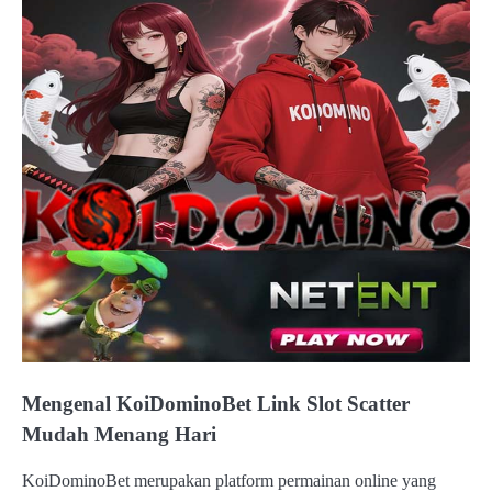
Mengenal
KoiDominoBet Link Slot Scatter
Mudah Menang Hari
KoiDominoBet merupakan platform permainan online yang