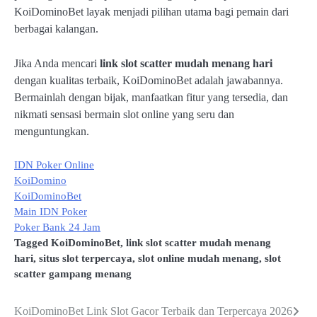
KoiDominoBet layak menjadi pilihan utama bagi pemain dari
berbagai kalangan.
Jika Anda mencari
link slot scatter mudah menang hari
dengan kualitas terbaik, KoiDominoBet adalah jawabannya.
Bermainlah dengan bijak, manfaatkan fitur yang tersedia, dan
nikmati sensasi bermain slot online yang seru dan
menguntungkan.
IDN Poker Online
KoiDomino
KoiDominoBet
Main IDN Poker
Poker Bank 24 Jam
Tagged
KoiDominoBet
,
link slot scatter mudah menang
hari
,
situs slot terpercaya
,
slot online mudah menang
,
slot
scatter gampang menang
KoiDominoBet Link Slot Gacor Terbaik dan Terpercaya 2026
Post