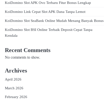
KoiDomino Slot APK Ovo Terbaru Fitur Bonus Lengkap
KoiDomino Link Cepat Slot APK Dana Tanpa Lemot
KoiDomino Slot SeaBank Online Mudah Menang Banyak Bonus
KoiDomino Slot BSI Online Terbaik Deposit Cepat Tanpa
Kendala
Recent Comments
No comments to show.
Archives
April 2026
March 2026
February 2026