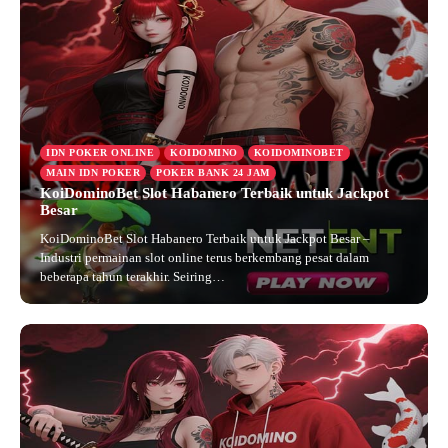
IDN POKER ONLINE
KOIDOMINO
KOIDOMINOBET
MAIN IDN POKER
POKER BANK 24 JAM
KoiDominoBet Slot Habanero Terbaik untuk Jackpot
Besar
KoiDominoBet Slot Habanero Terbaik untuk Jackpot Besar –
Industri permainan slot online terus berkembang pesat dalam
beberapa tahun terakhir. Seiring…
February 17, 2026