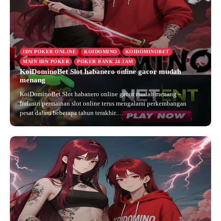
IDN POKER ONLINE
KOIDOMINO
KOIDOMINOBET
MAIN IDN POKER
POKER BANK 24 JAM
KoiDominoBet Slot habanero online gacor mudah
menang
KoiDominoBet Slot habanero online gacor mudah menang –
Industri permainan slot online terus mengalami perkembangan
pesat dalam beberapa tahun terakhir.…
February 16, 2026