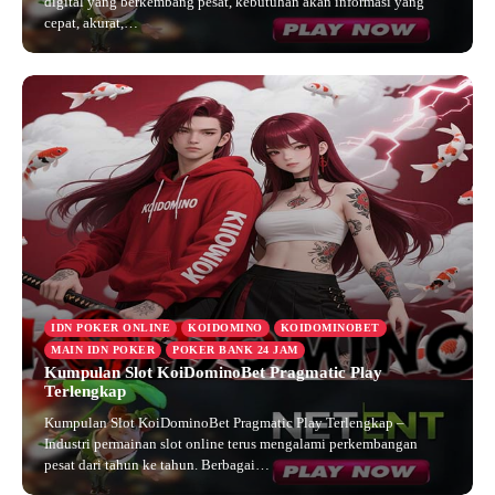
digital yang berkembang pesat, kebutuhan akan informasi yang
cepat, akurat,…
February 22, 2026
IDN POKER ONLINE
KOIDOMINO
KOIDOMINOBET
MAIN IDN POKER
POKER BANK 24 JAM
Kumpulan Slot KoiDominoBet Pragmatic Play
Terlengkap
Kumpulan Slot KoiDominoBet Pragmatic Play Terlengkap –
Industri permainan slot online terus mengalami perkembangan
pesat dari tahun ke tahun. Berbagai…