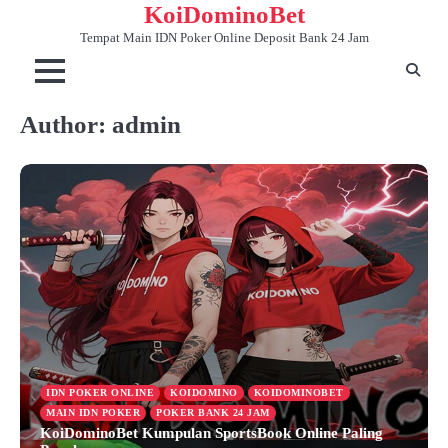
KoiDominoBet
Skip
to
Tempat Main IDN Poker Online Deposit Bank 24 Jam
content
Author:
admin
IDN POKER ONLINE
KOIDOMINO
KOIDOMINOBET
MAIN IDN POKER
POKER BANK 24 JAM
KoiDominoBet Kumpulan SportsBook Online Paling