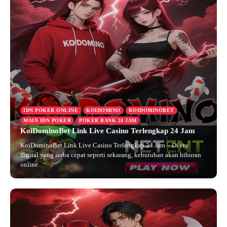
IDN POKER ONLINE
KOIDOMINO
KOIDOMINOBET
MAIN IDN POKER
POKER BANK 24 JAM
KoiDominoBet Link Live Casino Terlengkap 24 Jam
KoiDominoBet Link Live Casino Terlengkap 24 Jam – Di era
digital yang serba cepat seperti sekarang, kebutuhan akan hiburan
online…
February 19, 2026