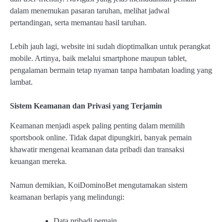
dalam menemukan pasaran taruhan, melihat jadwal
pertandingan, serta memantau hasil taruhan.
Lebih jauh lagi, website ini sudah dioptimalkan untuk perangkat
mobile. Artinya, baik melalui smartphone maupun tablet,
pengalaman bermain tetap nyaman tanpa hambatan loading yang
lambat.
Sistem Keamanan dan Privasi yang Terjamin
Keamanan menjadi aspek paling penting dalam memilih
sportsbook online. Tidak dapat dipungkiri, banyak pemain
khawatir mengenai keamanan data pribadi dan transaksi
keuangan mereka.
Namun demikian, KoiDominoBet mengutamakan sistem
keamanan berlapis yang melindungi:
Data pribadi pemain