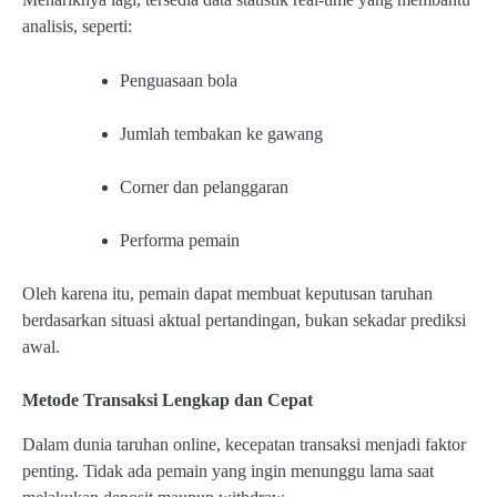
analisis, seperti:
Penguasaan bola
Jumlah tembakan ke gawang
Corner dan pelanggaran
Performa pemain
Oleh karena itu, pemain dapat membuat keputusan taruhan
berdasarkan situasi aktual pertandingan, bukan sekadar prediksi
awal.
Metode Transaksi Lengkap dan Cepat
Dalam dunia taruhan online, kecepatan transaksi menjadi faktor
penting. Tidak ada pemain yang ingin menunggu lama saat