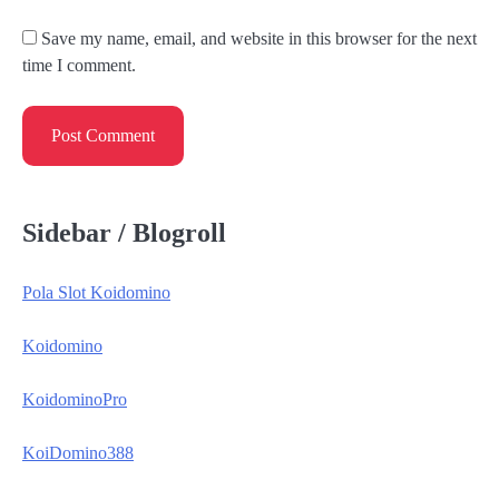
Save my name, email, and website in this browser for the next
time I comment.
Sidebar / Blogroll
Pola Slot Koidomino
Koidomino
KoidominoPro
KoiDomino388