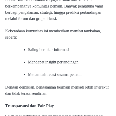
berkembangnya komunitas pemain. Banyak pengguna yang
berbagi pengalaman, strategi, hingga prediksi pertandingan
melalui forum dan grup diskusi.
Keberadaan komunitas ini memberikan manfaat tambahan,
seperti:
Saling bertukar informasi
Mendapat insight pertandingan
Menambah relasi sesama pemain
Dengan demikian, pengalaman bermain menjadi lebih interaktif
dan tidak terasa sendirian.
Transparansi dan Fair Play