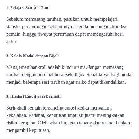
1. Pelajari Statistik Tim
Sebelum memasang taruhan, pastikan untuk mempelajari
statistik pertandingan sebelumnya. Tren kemenangan, kondisi
pemain, hingga riwayat pertemuan dapat memengaruhi hasil
akhir.
2. Kelola Modal dengan Bijak
Manajemen bankroll adalah kunci utama. Jangan memasang
taruhan dengan nominal besar sekaligus. Sebaliknya, bagi modal
menjadi beberapa sesi taruhan agar risiko dapat dikendalikan.
3. Hindari Emosi Saat Bermain
Seringkali pemain terpancing emosi ketika mengalami
kekalahan. Padahal, keputusan impulsif justru meningkatkan
risiko kerugian. Oleh sebab itu, tetap tenang dan rasional dalam
mengambil keputusan.