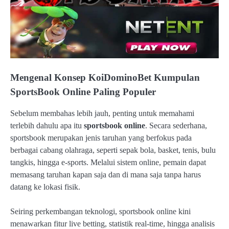
Mengenal Konsep
KoiDominoBet Kumpulan
SportsBook Online Paling Populer
Sebelum membahas lebih jauh, penting untuk memahami
terlebih dahulu apa itu
sportsbook online
. Secara sederhana,
sportsbook merupakan jenis taruhan yang berfokus pada
berbagai cabang olahraga, seperti sepak bola, basket, tenis, bulu
tangkis, hingga e-sports. Melalui sistem online, pemain dapat
memasang taruhan kapan saja dan di mana saja tanpa harus
datang ke lokasi fisik.
Seiring perkembangan teknologi, sportsbook online kini
menawarkan fitur live betting, statistik real-time, hingga analisis