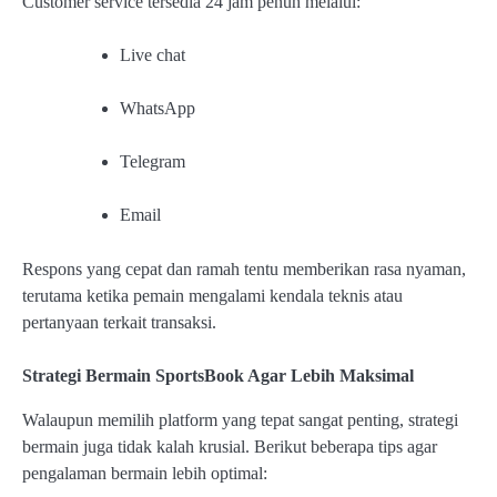
Customer service tersedia 24 jam penuh melalui:
Live chat
WhatsApp
Telegram
Email
Respons yang cepat dan ramah tentu memberikan rasa nyaman,
terutama ketika pemain mengalami kendala teknis atau
pertanyaan terkait transaksi.
Strategi Bermain SportsBook Agar Lebih Maksimal
Walaupun memilih platform yang tepat sangat penting, strategi
bermain juga tidak kalah krusial. Berikut beberapa tips agar
pengalaman bermain lebih optimal: