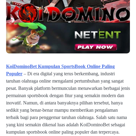
KoiDominoBet Kumpulan SportsBook Online Paling
Populer
– Di era digital yang terus berkembang, industri
taruhan olahraga online mengalami pertumbuhan yang sangat
pesat. Banyak platform bermunculan menawarkan berbagai jenis
permainan sportsbook dengan fitur yang semakin modern dan
inovatif. Namun, di antara banyaknya pilihan tersebut, hanya
sedikit yang benar-benar mampu memberikan pengalaman
terbaik bagi para penggemar taruhan olahraga. Salah satu nama
yang kini semakin dikenal luas adalah
KoiDominoBet
sebagai
kumpulan sportsbook online paling populer dan terpercaya.